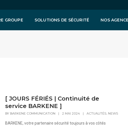
E GROUPE
SOLUTIONS DE SÉCURITÉ
NOS AGENC
[ JOURS FÉRIÉS | Continuité de
service BARKENE ]
,
BY
BARKENE COMMUNICATION
|
2 MAI 2024
|
ACTUALITÉS
NEWS
BARKENE, votre partenaire sécurité toujours à vos côtés