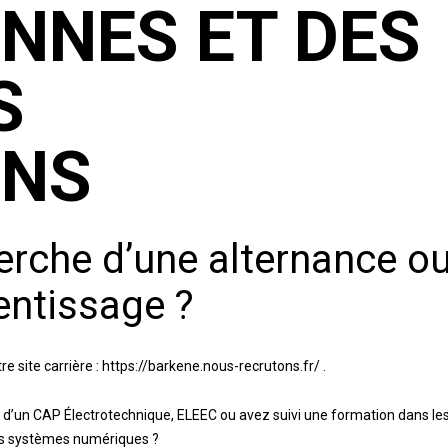
NNES ET DES
S
ENS
erche d’une alternance o
entissage ?
 site carrière :
https://barkene.nous-recrutons.fr/
.
u d’un CAP Électrotechnique, ELEEC ou avez suivi une formation dans le
es systèmes numériques ?