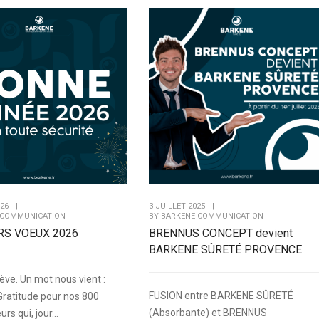
026
|
3 JUILLET 2025
|
 COMMUNICATION
BY
BARKENE COMMUNICATION
RS VOEUX 2026
BRENNUS CONCEPT devient
BARKENE SÛRETÉ PROVENCE
ève. Un mot nous vient :
FUSION entre BARKENE SÛRETÉ
 Gratitude pour nos 800
(Absorbante) et BRENNUS
rs qui, jour...