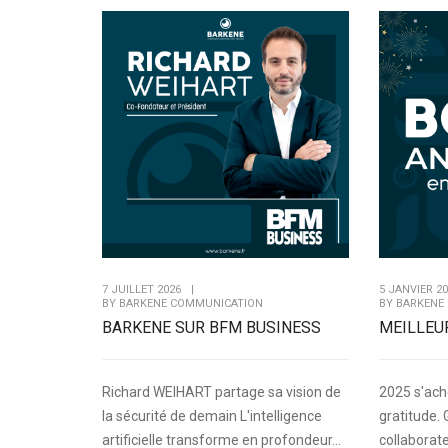
7 JUILLET 2026
|
5 JANVIER 2
BY
BARKENE COMMUNICATION
BY
BARKENE
BARKENE SUR BFM BUSINESS
MEILLEU
Richard WEIHART partage sa vision de
2025 s'ach
la sécurité de demain L'intelligence
gratitude.
artificielle transforme en profondeur...
collaborateu